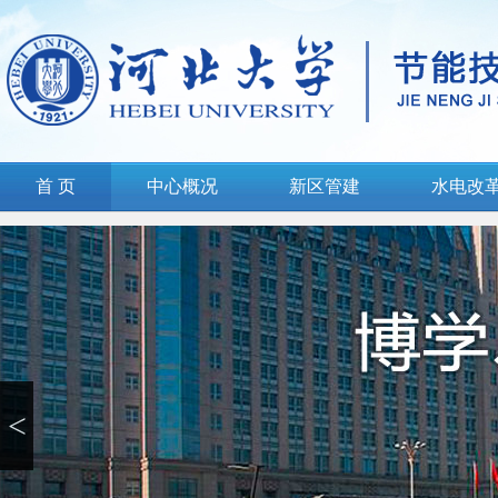
首 页
中心概况
新区管建
水电改
<