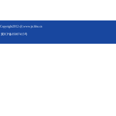
Copyright2012-@,www.jn.hbu.cn
冀ICP备05007415号