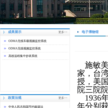
成果展示
电子博物馆
更多>>
ODMA无线车载视频监控系统
ODMA无线视频监控系统
高校远程集中抄表系统
施敏
家，
台
授，美
院
三院
1936
政策法规
更多>>
年分别
中华人民共和国节约能源法