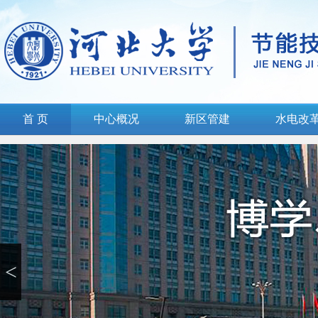
首 页
中心概况
新区管建
水电改
<