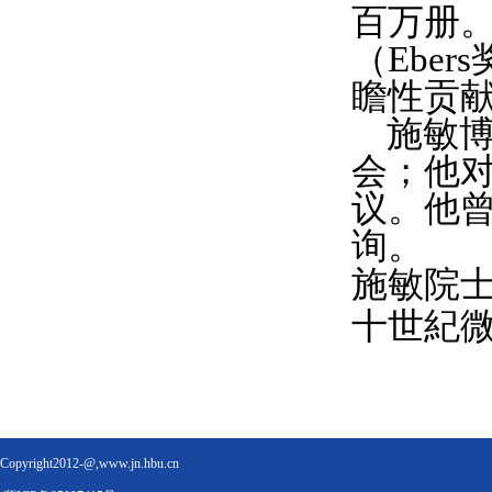
百万册
（
Ebers
瞻性贡
施敏
会；他
议。他
询。
施敏院
十世紀微
Copyright2012-@,www.jn.hbu.cn