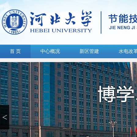
首 页
中心概况
新区管建
水电改
<